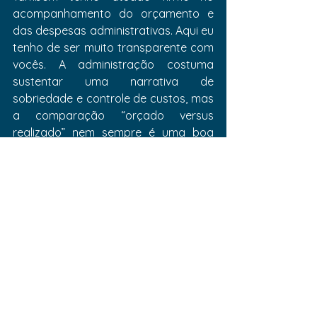
acompanhamento do orçamento e 
das despesas administrativas. Aqui eu 
tenho de ser muito transparente com 
vocês. A administração costuma 
sustentar uma narrativa de 
sobriedade e controle de custos, mas 
a comparação “orçado versus 
realizado” nem sempre é uma boa 
medida de eficiência, porque 
frequentemente o orçamento já 
nasce com “gordura”. Isso produz a 
sensação de austeridade, ainda que 
o custo estrutural continue alto.
O dado que mais me preocupa é a 
trajetória das despesas. Houve 
avanço em torno de 15% em 2025, e a 
projeção apresentada para 2026 